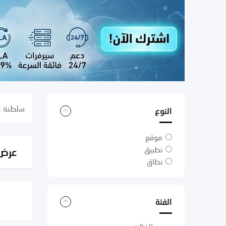
سلطنة ع
النوع
موقع
تطبيق
عرض 0 نتي
نطاق
الفئة