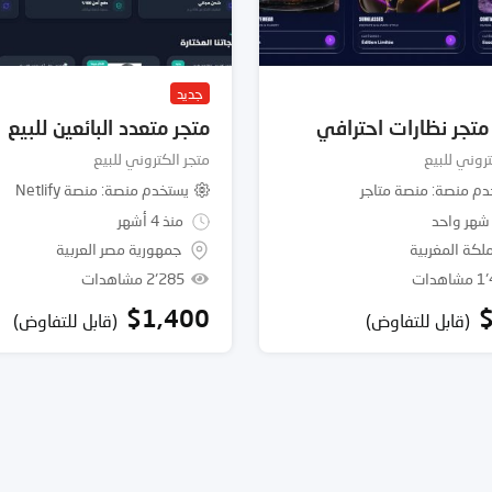
جديد
تجر نظارات احترافي
متجر متعدد البائعين للبيع
تروني للبيع
متجر الكتروني للبيع
دم منصة
منصة متاجر
يستخدم منصة
منصة Netlify
شهر واحد
منذ 4 أشهر
لكة المغربية
جمهورية مصر العربية
اهدات
2٬285 مشاهدات
$
1,400
(قابل للتفاوض)
(قابل للتفاوض)