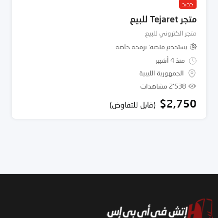
جديد
متجر Tejaret للبيع
متجر الكتروني للبيع
يستخدم منصة
برمجة خاصة
منذ 4 أشهر
الجمهورية الليبية
2٬538 مشاهدات
$
2,750
(قابل للتفاوض)