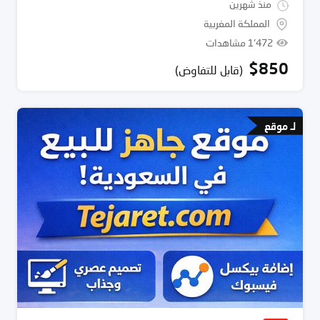
منذ شهرين
المملكة المغربية
1٬472 مشاهدات
$
850
(قابل للتفاوض)
لـ موقع