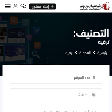
Ski
إعلان منشور
t
conten
التصنيف:
ترفيه
الرئيسية
المدونة
ترفيه
حدد الموقع
اختر الفئة