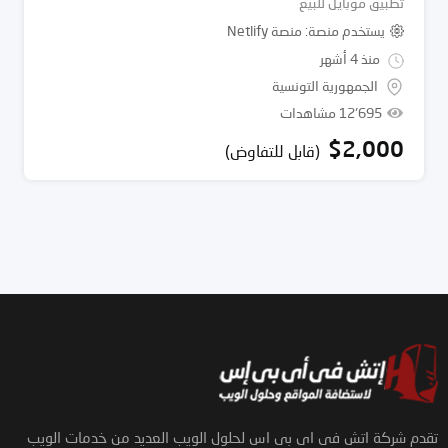
تطبيق موبايل للبيع
يستخدم منصة
منصة Netlify
منذ 4 أشهر
الجمهورية التونسية
12٬695 مشاهدات
$
2,000
(قابل للتفاوض)
تقدم شركة اتش فى اى بى اس لحلول الويب العديد من خدمات الويب