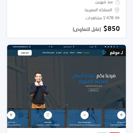
منذ شهرين
المملكة المغربية
1٬478 مشاهدات
$
850
(قابل للتفاوض)
لـ موقع