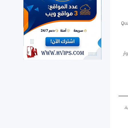
(Qu
ار
ة.