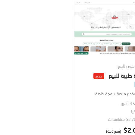
بي للبيع
طبية للبيع
جديد
خدم منصة
برمجة خاصة
أشهر
يا
53 مشاهدات
$
2,
(سعر ثابت)