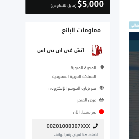
$
5,000
(قابل للتفاوض)
شائع
معلومات البائع
اتش فى اى بى اس
المدينة المنورة
المملكة العربية السعودية
قم بزيارة الموقع الإلكتروني
عرض المتجر
غير متصل الآن
00201008387XXX
اضغط هنا لعرض رقم الهاتف