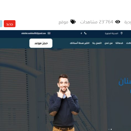
دية
23٬764 مشاهدات
موقع
جديد