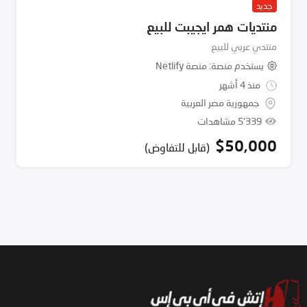
جديد
منتديات همر ايجيبت للبيع
منتدي عربي للبيع
يستخدم منصة
منصة Netlify
منذ 4 أشهر
جمهورية مصر العربية
5٬339 مشاهدات
$
50,000
(قابل للتفاوض)