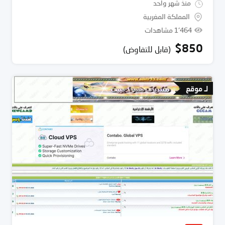
منذ شهر واحد
المملكة المغربية
1٬464 مشاهدات
$
850
(قابل للتفاوض)
لـ موقع