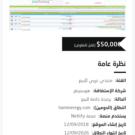
$
50,000
(قابل للتفاوض)
نظرة عامة
منتدي عربي للبيع
الفئة:
شركة الإستضافة
:
هوستينغر
الحالة
:
برمجة خاصة للبيع
النطاق (الدومين)
:
hammeregy.com
يستخدم منصة
:
منصة Netlify
تاريخ إنشاء الموقع
:
12/09/2018
تاريخ انتهاء النطاق
:
12/09/2026