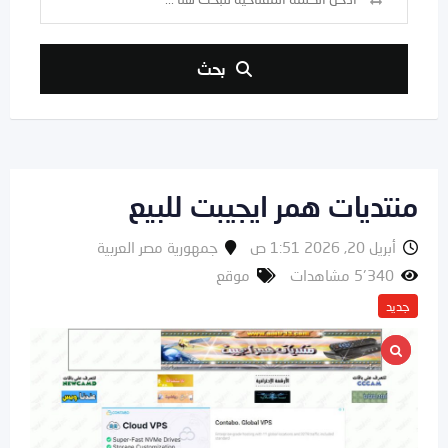
بحث
منتديات همر ايجيبت للبيع
أبريل 20, 2026 1:51 ص
جمهورية مصر العربية
5٬340 مشاهدات
موقع
جديد