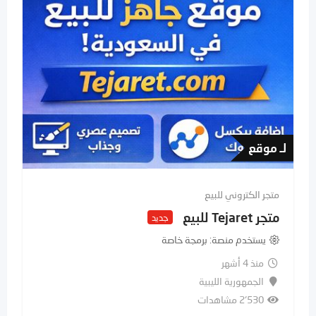
لـ تطبيق
متجر الكتروني للبيع
متجر متعدد البائعين للبيع
جديد
يستخدم منصة
منصة Netlify
منذ 4 أشهر
جمهورية مصر العربية
2٬282 مشاهدات