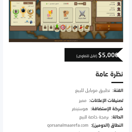
$
5,000
(قابل للتفاوض)
نظرة عامة
تطبيق موبايل للبيع
الفئة:
تصنيفات الإعلانات
:
مميز
شركة الإستضافة
:
هوستينغر
الحالة
:
برمجة خاصة للبيع
النطاق (الدومين)
:
qorsanalmaarefa.com