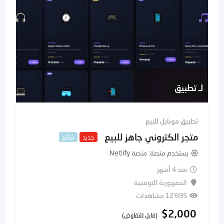
لـ تطبيق
تطبيق موبايل للبيع
متجر الكتروني جاهز للبيع
جديد
شائع
يستخدم منصة
منصة Netlify
منذ 4 أشهر
الجمهورية التونسية
12٬695 مشاهدات
$
2,000
(قابل للتفاوض)