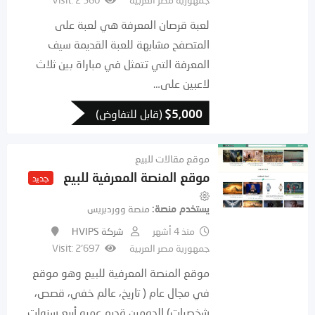
لعبة قرصان المعرفة هي لعبة على
المتصفح مشابهة للعبة القديمة سيف
المعرفة التي تتمثل في مباراة بين ثلاث
لاعبين على…
5,000
$
(قابل للتفاوض)
موقع مقالات للبيع
موقع المنصة المعرفية للبيع
جديد
يستخدم منصة
منصة ووردبريس
منذ 4 أشهر
شركة HVIPS
جمهورية مصر العربية
Visit: 2٬697
موقع المنصة المعرفية للبيع وهو موقع
في مجال عام ( تاريخ، عالم خفي، قصص،
شخصيات) الدومين قديم عمره أربع سنوات…