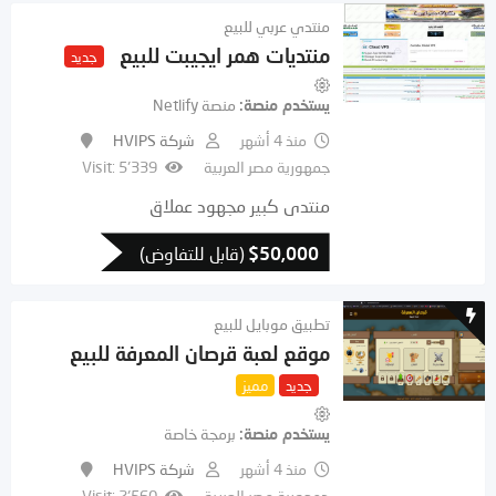
منتدي عربي للبيع
منتديات همر ايجيبت للبيع
جديد
يستخدم منصة
منصة Netlify
منذ 4 أشهر
شركة HVIPS
جمهورية مصر العربية
Visit: 5٬339
منتدى كبير مجهود عملاق
50,000
$
(قابل للتفاوض)
تطبيق موبايل للبيع
موقع لعبة قرصان المعرفة للبيع
جديد
مميز
يستخدم منصة
برمجة خاصة
منذ 4 أشهر
شركة HVIPS
جمهورية مصر العربية
Visit: 2٬560