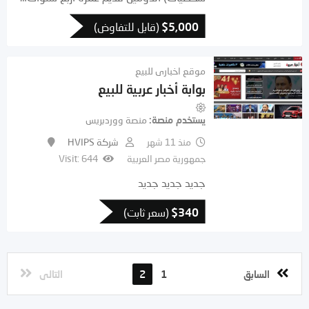
5,000
$
(قابل للتفاوض)
موقع اخبارى للبيع
بوابة أخبار عربية للبيع
يستخدم منصة
منصة ووردبريس
منذ 11 شهر
شركة HVIPS
جمهورية مصر العربية
Visit: 644
جديد جديد جديد
340
$
(سعر ثابت)
2
1
السابق
التالى