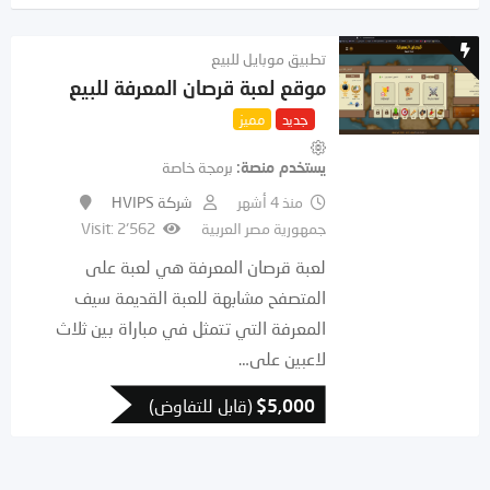
تطبيق موبايل للبيع
موقع لعبة قرصان المعرفة للبيع
جديد
مميز
يستخدم منصة
برمجة خاصة
منذ 4 أشهر
شركة HVIPS
جمهورية مصر العربية
Visit: 2٬562
لعبة قرصان المعرفة هي لعبة على
المتصفح مشابهة للعبة القديمة سيف
المعرفة التي تتمثل في مباراة بين ثلاث
لاعبين على…
5,000
$
(قابل للتفاوض)