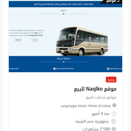
لـ موقع
جديد
موقع Naqlko للبيع
موقع خدمات للبيع
يستخدم منصة
منصة ووردبريس
منذ 4 أشهر
جمهورية مصر العربية
2٬588 مشاهدات