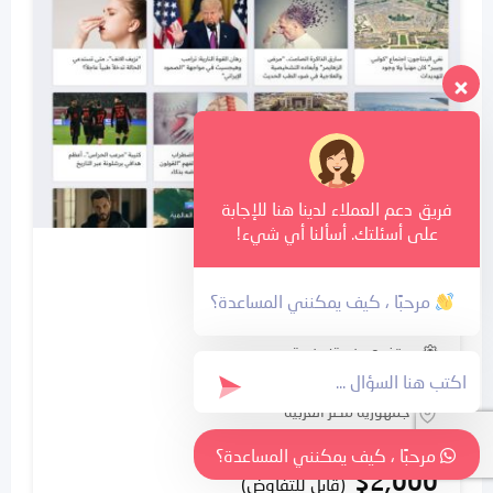
فريق دعم العملاء لدينا هنا للإجابة
على أسئلتك. أسألنا أي شيء!
جديد
موقع المحايد للبيع
مرحبًا ، كيف يمكنني المساعدة؟
موقع مقالات للبيع
يستخدم منصة
منصة ووردبريس
منذ 4 أشهر
جمهورية مصر العربية
214 مشاهدات
مرحبًا ، كيف يمكنني المساعدة؟
$
2,000
(قابل للتفاوض)