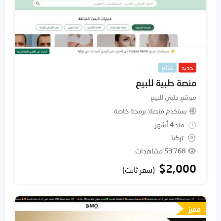
جديد
شائع
منصة طبية للبيع
موقع طبي للبيع
يستخدم منصة
برمجة خاصة
منذ 4 أشهر
تركيا
53٬768 مشاهدات
$
2,000
(سعر ثابت)
مميز