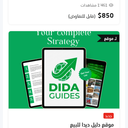
1٬461 مشاهدات
$
850
(قابل للتفاوض)
لـ موقع
جديد
موقع دليل ديدا للبيع