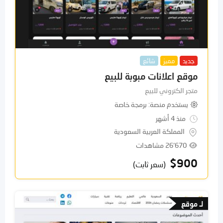
جديد
مميز
شائع
موقع اعلانات مبوبة للبيع
متجر الكتروني للبيع
يستخدم منصة
برمجة خاصة
منذ 4 أشهر
المملكة العربية السعودية
26٬670 مشاهدات
$
900
(سعر ثابت)
لـ موقع