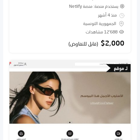
يستخدم منصة
منصة Netlify
منذ 4 أشهر
الجمهورية التونسية
12٬688 مشاهدات
$
2,000
(قابل للتفاوض)
لـ موقع