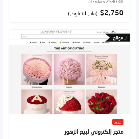
2٬530 مشاهدات
$
2,750
(قابل للتفاوض)
لـ موقع
جديد
متجر إلكتروني لبيع الزهور