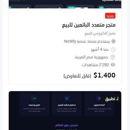
جديد
متجر متعدد البائعين للبيع
متجر الكتروني للبيع
يستخدم منصة
منصة Netlify
منذ 4 أشهر
جمهورية مصر العربية
2٬282 مشاهدات
$
1,400
(قابل للتفاوض)
لـ تطبيق