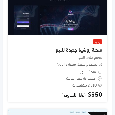
جديد
منصة روشيتا جديدة للبيع
موقع طبي للبيع
يستخدم منصة
منصة Netlify
منذ 4 أشهر
جمهورية مصر العربية
2٬518 مشاهدات
$
350
(قابل للتفاوض)